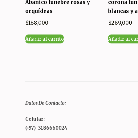
Abanico fúnebre rosas y
corona fun
orquídeas
blancas y 
$
188,000
$
289,000
Añadir al carrito
Añadir al car
Datos De Contacto:
Celular:
(+57) 3186660024