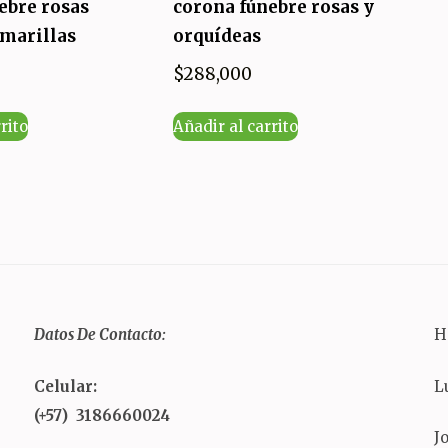
ebre rosas
corona fúnebre rosas y
amarillas
orquídeas
$
288,000
rito
Añadir al carrito
Datos De Contacto:
H
Celular:
L
(+57) 3186660024
J