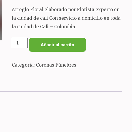
Arreglo Floral elaborado por Florista experto en
la ciudad de cali Con servicio a domicilio en toda
la ciudad de Cali – Colombia.
abanico
Añadir al carrito
fúnebre
en
Categoría:
Coronas Fúnebres
anturuios
cantidad