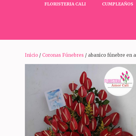
FLORISTERIA CALI
CUMPLEAÑOS
Inicio
/
Coronas Fúnebres
/ abanico fúnebre en 