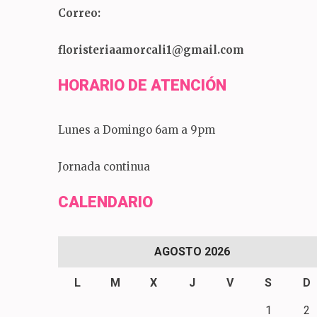
Correo:
floristeriaamorcali1@gmail.com
HORARIO DE ATENCIÓN
Lunes a Domingo 6am a 9pm
Jornada continua
CALENDARIO
AGOSTO 2026
L
M
X
J
V
S
D
1
2