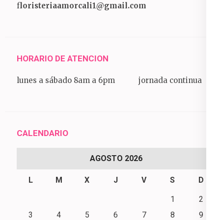
f
loristeriaamorcali1@gmail.com
HORARIO DE ATENCION
lunes a sábado 8am a 6pm jornada continua
CALENDARIO
AGOSTO 2026
L
M
X
J
V
S
D
1
2
3
4
5
6
7
8
9