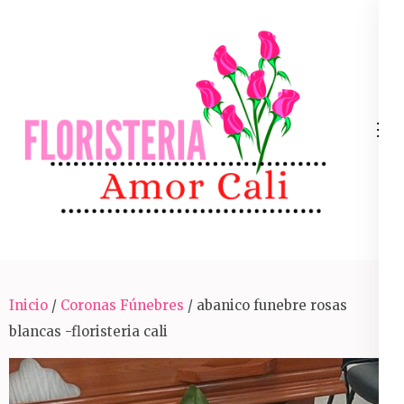
Skip
to
content
(Press
Enter)
Arreglos Florales Para Toda Ocasión En Cali
Inicio
/
Coronas Fúnebres
/ abanico funebre rosas
blancas -floristeria cali