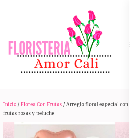
Skip
to
content
(Press
Enter)
Arreglos Florales Para Toda Ocasión En Cali
Inicio
/
Flores Con Frutas
/ Arreglo floral especial con
frutas rosas y peluche