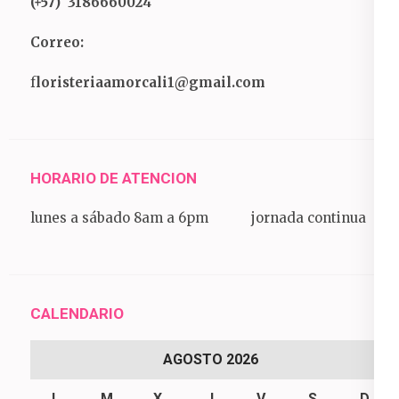
(+57) 3186660024
Correo:
f
loristeriaamorcali1@gmail.com
HORARIO DE ATENCION
lunes a sábado 8am a 6pm jornada continua
CALENDARIO
AGOSTO 2026
L
M
X
J
V
S
D