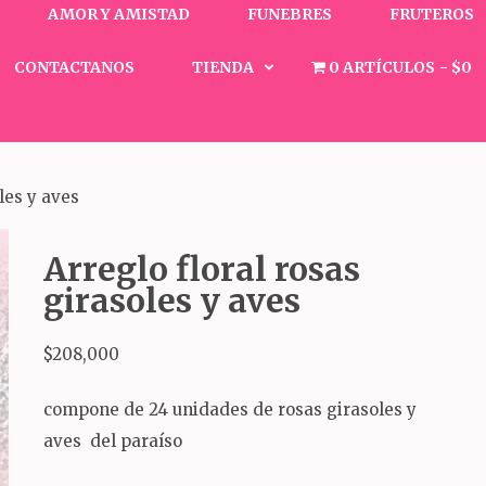
AMOR Y AMISTAD
FUNEBRES
FRUTEROS
CONTACTANOS
TIENDA
0 ARTÍCULOS
$0
les y aves
Arreglo floral rosas
girasoles y aves
$
208,000
compone de 24 unidades de rosas girasoles y
aves del paraíso