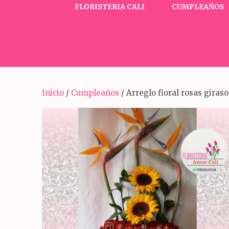
FLORISTERIA CALI
CUMPLEAÑOS
Inicio
/
Cumpleaños
/ Arreglo floral rosas giraso