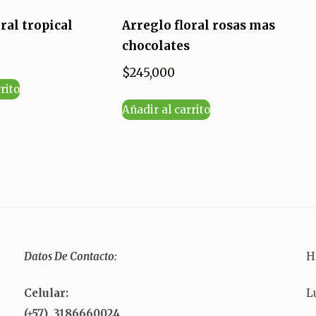
ral tropical
Arreglo floral rosas mas
chocolates
$
245,000
rito
Añadir al carrito
Datos De Contacto:
H
Celular:
L
(+57) 3186660024