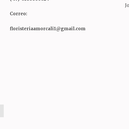
J
Correo:
floristeriaamorcali1@gmail.com