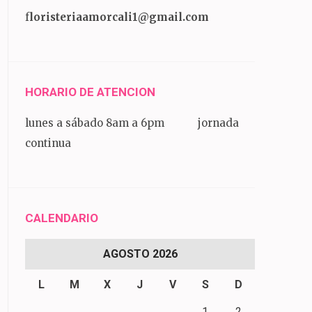
f
loristeriaamorcali1@gmail.com
HORARIO DE ATENCION
lunes a sábado 8am a 6pm jornada
continua
CALENDARIO
AGOSTO 2026
L
M
X
J
V
S
D
1
2