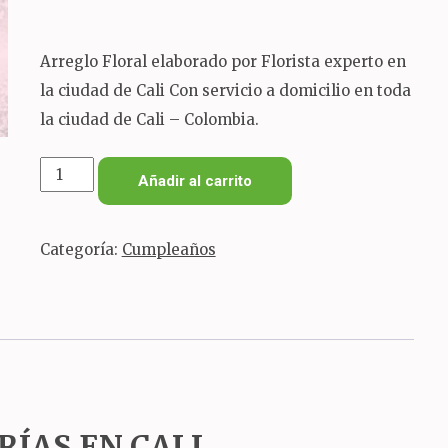
Arreglo Floral elaborado por Florista experto en
la ciudad de Cali Con servicio a domicilio en toda
la ciudad de Cali – Colombia.
Arreglo
Añadir al carrito
floral
rosas
Categoría:
Cumpleaños
girasoles
y
aves
cantidad
RÍAS EN CALI