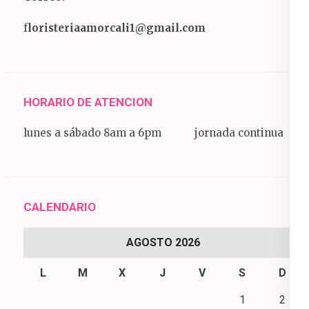
f
loristeriaamorcali1@gmail.com
HORARIO DE ATENCION
lunes a sábado 8am a 6pm jornada continua
CALENDARIO
AGOSTO 2026
L
M
X
J
V
S
D
1
2