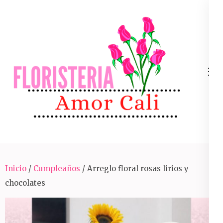
Skip
to
content
(Press
Enter)
Arreglos Florales Para Toda Ocasión En Cali
Inicio
/
Cumpleaños
/ Arreglo floral rosas lirios y
chocolates