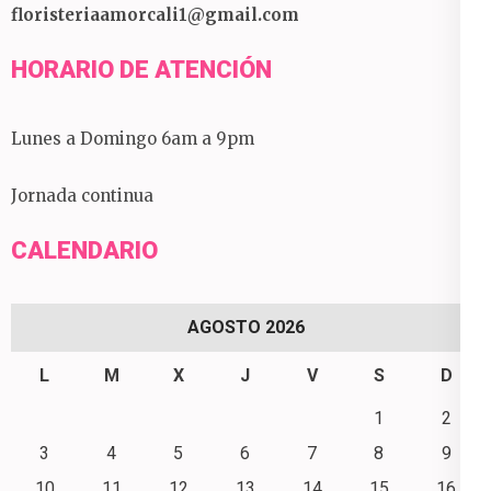
floristeriaamorcali1@gmail.com
HORARIO DE ATENCIÓN
Lunes a Domingo 6am a 9pm
Jornada continua
CALENDARIO
AGOSTO 2026
L
M
X
J
V
S
D
1
2
3
4
5
6
7
8
9
10
11
12
13
14
15
16