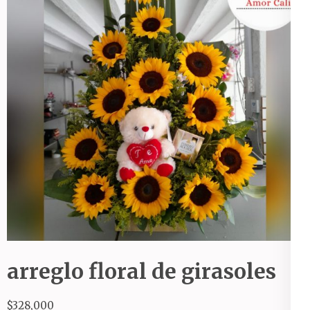
arreglo floral de girasoles
$
328,000