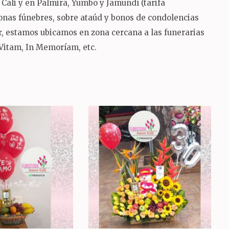
Cali y en Palmira, Yumbo y Jamundí (tarifa
oronas fúnebres, sobre ataúd y bonos de condolencias
sur, estamos ubicamos en zona cercana a las funerarias
 Vitam, In Memoríam, etc.