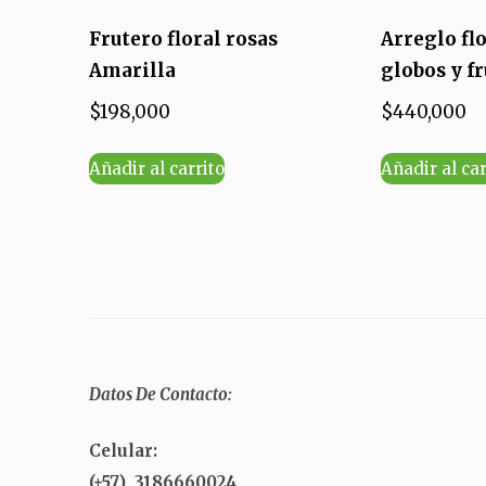
Frutero floral rosas
Arreglo fl
Amarilla
globos y f
$
198,000
$
440,000
Añadir al carrito
Añadir al car
Datos De Contacto:
Celular:
(+57) 3186660024