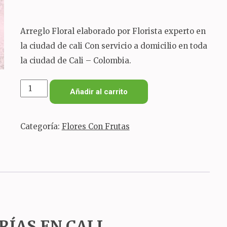
Arreglo Floral elaborado por Florista experto en
la ciudad de cali Con servicio a domicilio en toda
la ciudad de Cali – Colombia.
Arreglo
Añadir al carrito
floral
grande
Categoría:
Flores Con Frutas
con
frutas
y
chocolates
cantidad
RÍAS EN CALI