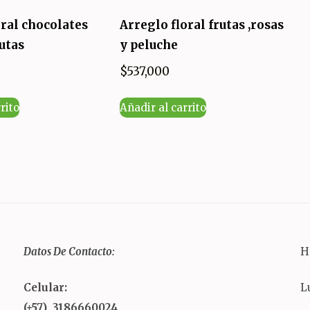
oral chocolates
Arreglo floral frutas ,rosas
rutas
y peluche
$
537,000
rito
Añadir al carrito
Datos De Contacto:
H
Celular:
L
(+57) 3186660024