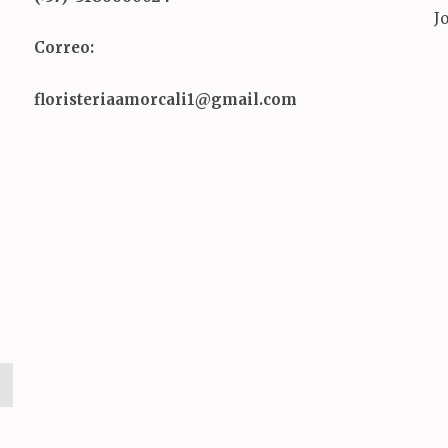
J
Correo:
floristeriaamorcali1@gmail.com