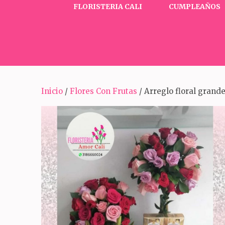
FLORISTERIA CALI
CUMPLEAÑOS
Inicio
/
Flores Con Frutas
/ Arreglo floral grande