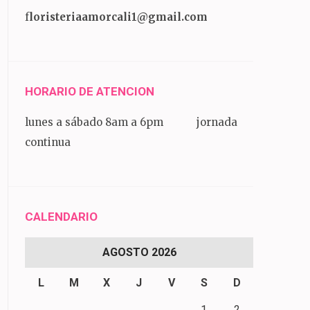
f
loristeriaamorcali1@gmail.com
HORARIO DE ATENCION
lunes a sábado 8am a 6pm jornada
continua
CALENDARIO
AGOSTO 2026
L
M
X
J
V
S
D
1
2