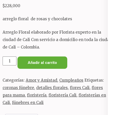
$
228,000
arreglo floral de rosas y chocolates
Arreglo Floral elaborado por Florista experto en la
ciudad de Cali Con servicio a domicilio en toda la ciudad
de Cali – Colombia.
detalle
Añadir al carrito
de
flores
Categorías:
Amor y Amistad
,
Cumpleaños
Etiquetas:
y
coronas fúnebre
,
detalles florales
,
flores Cali
,
flores
chocolates
para mama
,
floristería
,
floristería Cali
,
floristerías en
cantidad
Cali
,
fúnebres en Cali