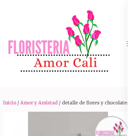
Skip
to
content
(Press
Enter)
Arreglos Florales Para Toda Ocasión En Cali
Inicio
/
Amor y Amistad
/ detalle de flores y chocolates