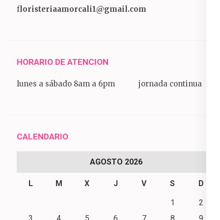
f
loristeriaamorcali1@gmail.com
HORARIO DE ATENCION
lunes a sábado 8am a 6pm jornada continua
CALENDARIO
AGOSTO 2026
L
M
X
J
V
S
D
1
2
3
4
5
6
7
8
9