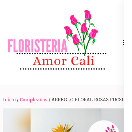
Skip
to
content
(Press
Enter)
Arreglos Florales Para Toda Ocasión En Cali
Inicio
/
Cumpleaños
/ ARREGLO FLORAL ROSAS FUCSIA