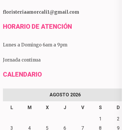
floristeriaamorcali1@gmail.com
HORARIO DE ATENCIÓN
Lunes a Domingo 6am a 9pm
Jornada continua
CALENDARIO
AGOSTO 2026
L
M
X
J
V
S
D
1
2
3
4
5
6
7
8
9