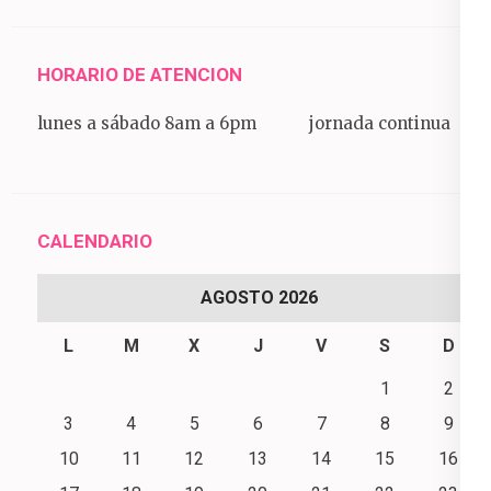
HORARIO DE ATENCION
lunes a sábado 8am a 6pm jornada continua
CALENDARIO
AGOSTO 2026
L
M
X
J
V
S
D
1
2
3
4
5
6
7
8
9
10
11
12
13
14
15
16