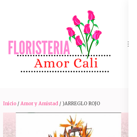
Skip
to
content
(Press
Enter)
Arreglos Florales Para Toda Ocasión En Cali
Inicio
/
Amor y Amistad
/ )ARREGLO ROJO