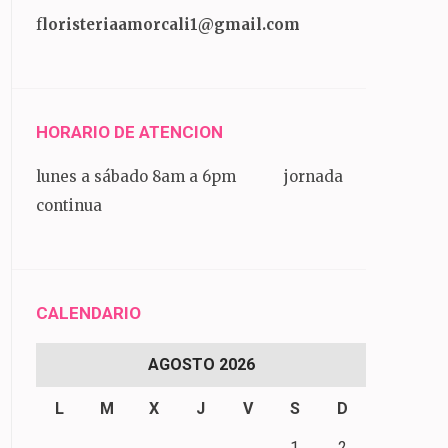
f
loristeriaamorcali1@gmail.com
HORARIO DE ATENCION
lunes a sábado 8am a 6pm jornada
continua
CALENDARIO
AGOSTO 2026
L
M
X
J
V
S
D
1
2