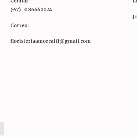
Celular:
L
(+57) 3186660024
J
Correo:
floristeriaamorcali1@gmail.com