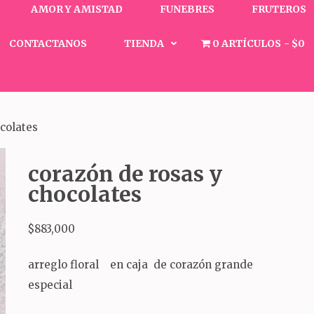
AMOR Y AMISTAD
FUNEBRES
FRUTEROS
CONTACTANOS
TIENDA
0 ARTÍCULOS
$0
colates
corazón de rosas y
chocolates
$
883,000
arreglo floral en caja de corazón grande
especial