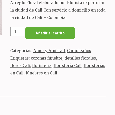
Arreglo Floral elaborado por Florista experto en
la ciudad de Cali Con servicio a domicilio en toda
la ciudad de Cali – Colombia.
corazón
Añadir al carrito
de
rosas
Categorías:
Amor y Amistad
,
Cumpleaños
y
Etiquetas:
coronas fúnebre
,
detalles florales
,
chocolates
flores Cali
,
floristería
,
floristería Cali
,
floristerías
cantidad
en Cali
,
fúnebres en Cali