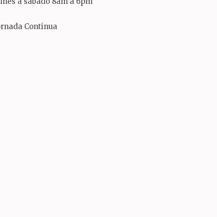
unes a sábado 8am a 6pm
ornada Continua