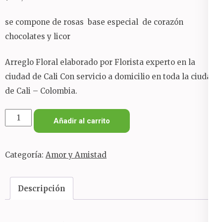
se compone de rosas base especial de corazón
chocolates y licor
Arreglo Floral elaborado por Florista experto en la
ciudad de Cali Con servicio a domicilio en toda la ciudad
de Cali – Colombia.
corazón
Añadir al carrito
de
rosas
Categoría:
Amor y Amistad
y
licor
cantidad
Descripción