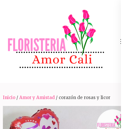
Skip
to
content
(Press
Enter)
Arreglos Florales Para Toda Ocasión En Cali
Inicio
/
Amor y Amistad
/ corazón de rosas y licor