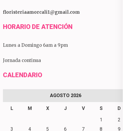
floristeriaamorcali1@gmail.com
HORARIO DE ATENCIÓN
Lunes a Domingo 6am a 9pm
Jornada continua
CALENDARIO
AGOSTO 2026
L
M
X
J
V
S
D
1
2
3
4
5
6
7
8
9