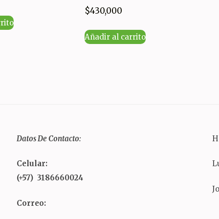
$
430,000
rito
Añadir al carrito
Datos De Contacto:
H
Celular:
L
(+57) 3186660024
J
Correo: