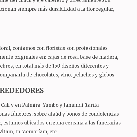
Valle del cauca y eje cafetero y directamente son
ncionan siempre más durabilidad a la flor regular,
oral, contamos con floristas son profesionales
mente originales en: cajas de rosa, base de madera,
nebres, en total más de 150 diseños diferentes y
ompañarla de chocolates, vino, peluches y globos.
ALREDEDORES
Cali y en Palmira, Yumbo y Jamundí (tarifa
ronas fúnebres, sobre ataúd y bonos de condolencias
sur, estamos ubicados en zona cercana a las funerarias
 Vitam, In Memoríam, etc.