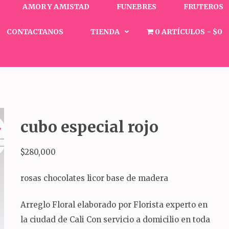
AMOR Y AMISTAD
FUNEBRES
FRUTEROS
CONTACTANOS
TIENDA
0 ARTÍCULOS
$0
cubo especial rojo
$
280,000
rosas chocolates licor base de madera
Arreglo Floral elaborado por Florista experto en
la ciudad de Cali Con servicio a domicilio en toda