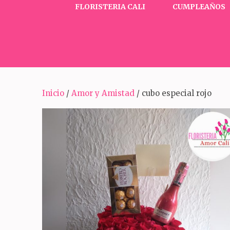
FLORISTERIA CALI
CUMPLEAÑOS
Inicio
/
Amor y Amistad
/ cubo especial rojo