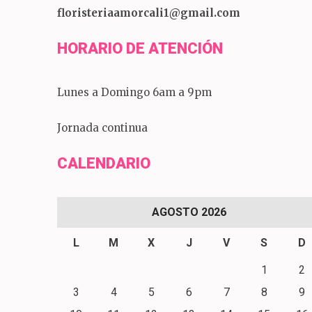
floristeriaamorcali1@gmail.com
HORARIO DE ATENCIÓN
Lunes a Domingo 6am a 9pm
Jornada continua
CALENDARIO
AGOSTO 2026
L
M
X
J
V
S
D
1
2
3
4
5
6
7
8
9