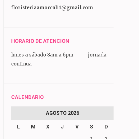
f
loristeriaamorcali1@gmail.com
HORARIO DE ATENCION
lunes a sábado 8am a 6pm jornada
continua
CALENDARIO
AGOSTO 2026
L
M
X
J
V
S
D
1
2