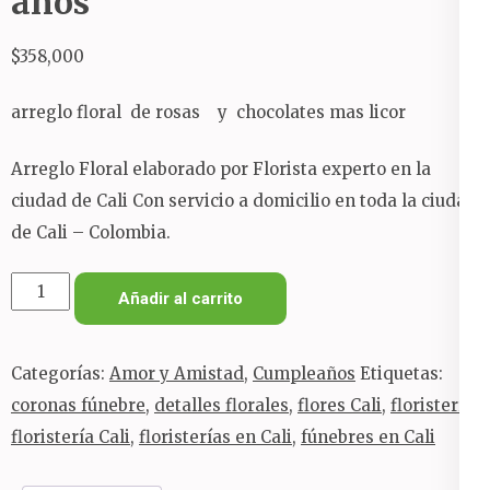
años
$
358,000
arreglo floral de rosas y chocolates mas licor
Arreglo Floral elaborado por Florista experto en la
ciudad de Cali Con servicio a domicilio en toda la ciudad
de Cali – Colombia.
detalle
Añadir al carrito
especial
de
Categorías:
Amor y Amistad
,
Cumpleaños
Etiquetas:
cumple
coronas fúnebre
,
detalles florales
,
flores Cali
,
floristería
,
años
floristería Cali
,
floristerías en Cali
,
fúnebres en Cali
cantidad