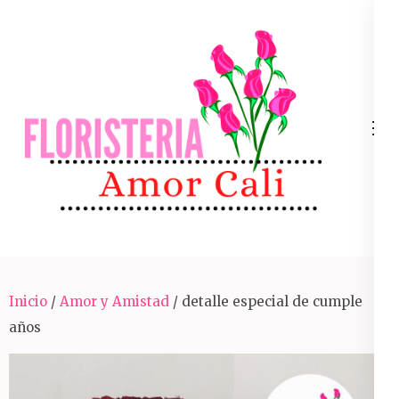
Skip
to
content
(Press
Enter)
Arreglos Florales Para Toda Ocasión En Cali
Inicio
/
Amor y Amistad
/ detalle especial de cumple
años