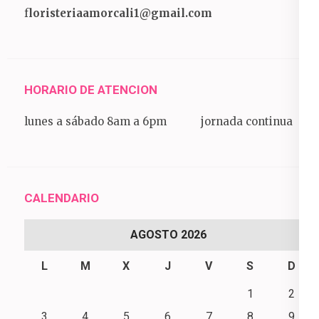
f
loristeriaamorcali1@gmail.com
HORARIO DE ATENCION
lunes a sábado 8am a 6pm jornada continua
CALENDARIO
AGOSTO 2026
L
M
X
J
V
S
D
1
2
3
4
5
6
7
8
9