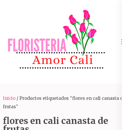
Skip
to
content
(Press
Enter)
Arreglos Florales Para Toda Ocasión En Cali
Inicio
/ Productos etiquetados “flores en cali canasta de
frutas”
flores en cali canasta de
frutas