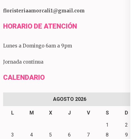
floristeriaamorcali1@gmail.com
HORARIO DE ATENCIÓN
Lunes a Domingo 6am a 9pm
Jornada continua
CALENDARIO
AGOSTO 2026
L
M
X
J
V
S
D
1
2
3
4
5
6
7
8
9