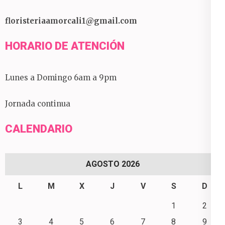
floristeriaamorcali1@gmail.com
HORARIO DE ATENCIÓN
Lunes a Domingo 6am a 9pm
Jornada continua
CALENDARIO
AGOSTO 2026
L
M
X
J
V
S
D
1
2
3
4
5
6
7
8
9