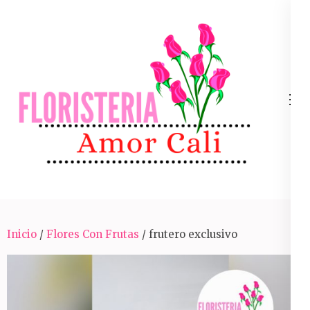
Skip
to
content
(Press
Enter)
Arreglos Florales Para Toda Ocasión En Cali
Inicio
/
Flores Con Frutas
/ frutero exclusivo