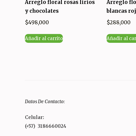
Arreglo floral rosas lirios
Arreglo fl
y chocolates
blancas ro
$
498,000
$
288,000
Añadir al carrito
Añadir al car
Datos De Contacto:
Celular:
(+57) 3186660024