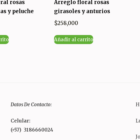
oral rosas
Arreglo floral rosas
jas y peluche
girasoles y anturios
$
258,000
rito
Añadir al carrito
Datos De Contacto:
H
Celular:
L
(+57) 3186660024
J