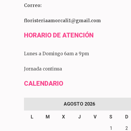
Correo:
floristeriaamorcali1@gmail.com
HORARIO DE ATENCIÓN
Lunes a Domingo 6am a 9pm
Jornada continua
CALENDARIO
AGOSTO 2026
L
M
X
J
V
S
D
1
2