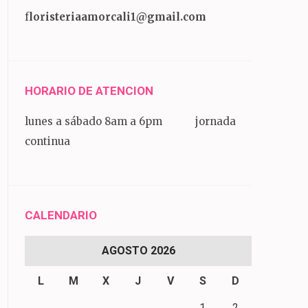
f
loristeriaamorcali1@gmail.com
HORARIO DE ATENCION
lunes a sábado 8am a 6pm jornada
continua
CALENDARIO
AGOSTO 2026
L
M
X
J
V
S
D
1
2