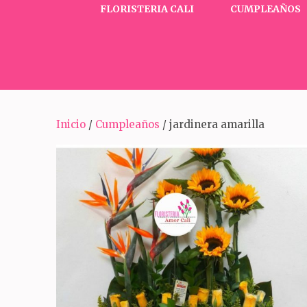
FLORISTERIA CALI
CUMPLEAÑOS
Inicio
/
Cumpleaños
/ jardinera amarilla