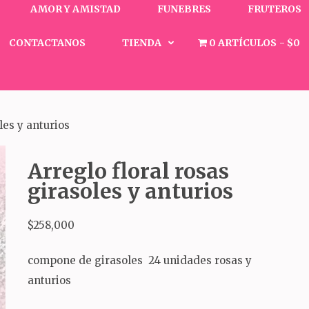
AMOR Y AMISTAD
FUNEBRES
FRUTEROS
CONTACTANOS
TIENDA
0 ARTÍCULOS
$0
les y anturios
Arreglo floral rosas
girasoles y anturios
$
258,000
compone de girasoles 24 unidades rosas y
anturios