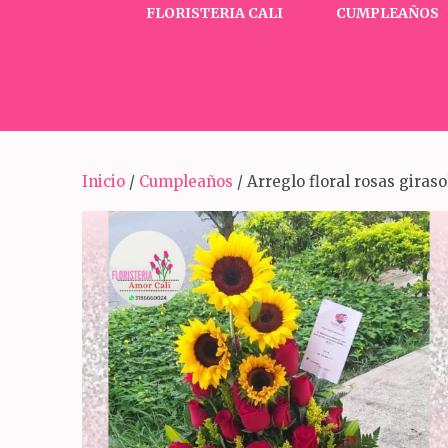
FLORISTERIA CALI
CUMPLEAÑOS
Inicio
/
Cumpleaños
/ Arreglo floral rosas giraso