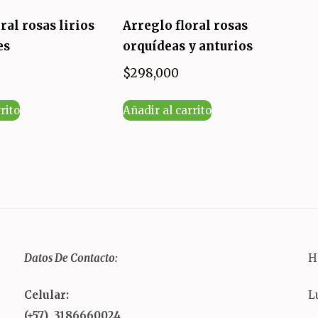
ral rosas lirios
Arreglo floral rosas
es
orquídeas y anturios
$
298,000
rito
Añadir al carrito
Datos De Contacto:
H
Celular:
L
(+57) 3186660024