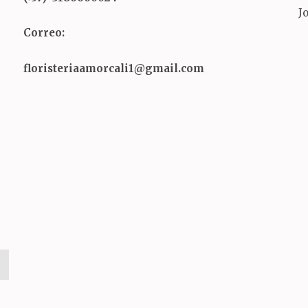
J
Correo:
floristeriaamorcali1@gmail.com