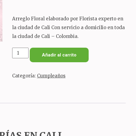
Arreglo Floral elaborado por Florista experto en
la ciudad de Cali Con servicio a domicilio en toda
la ciudad de Cali – Colombia.
Arreglo
Añadir al carrito
floral
rosas
Categoría:
Cumpleaños
girasoles
y
anturios
cantidad
RÍAS EN CALI