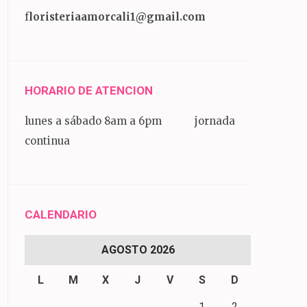
f
loristeriaamorcali1@gmail.com
HORARIO DE ATENCION
lunes a sábado 8am a 6pm jornada
continua
CALENDARIO
AGOSTO 2026
L
M
X
J
V
S
D
1
2