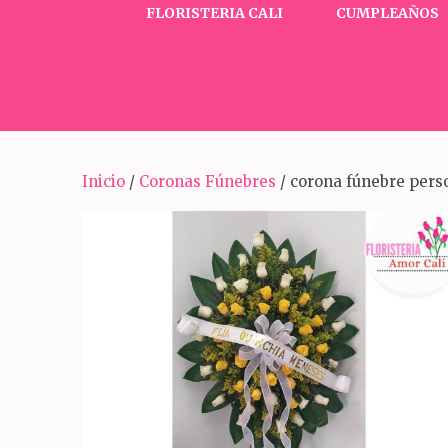
FLORISTERIA CALI
CUMPLEAÑOS
Inicio
/
Coronas Fúnebres
/ corona fúnebre pers