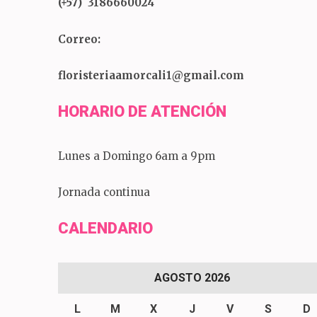
(+57) 3186660024
Correo:
floristeriaamorcali1@gmail.com
HORARIO DE ATENCIÓN
Lunes a Domingo 6am a 9pm
Jornada continua
CALENDARIO
AGOSTO 2026
L
M
X
J
V
S
D