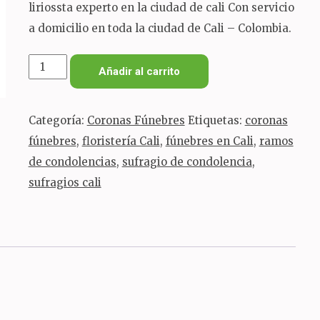
liriossta experto en la ciudad de cali Con servicio
a domicilio en toda la ciudad de Cali – Colombia.
corona
Añadir al carrito
fúnebre
personalizada
Categoría:
Coronas Fúnebres
Etiquetas:
coronas
cantidad
fúnebres
,
floristería Cali
,
fúnebres en Cali
,
ramos
de condolencias
,
sufragio de condolencia
,
sufragios cali