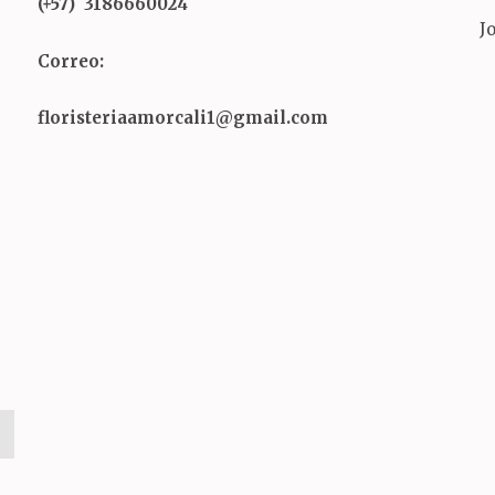
(+57) 3186660024
J
Correo:
floristeriaamorcali1@gmail.com