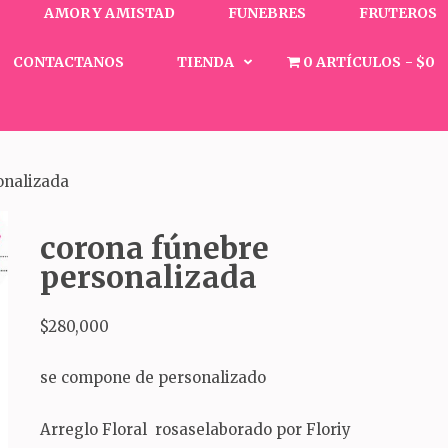
AMOR Y AMISTAD
FUNEBRES
FRUTEROS
CONTACTANOS
TIENDA
0 ARTÍCULOS
$0
onalizada
corona fúnebre
personalizada
$
280,000
se compone de personalizado
Arreglo Floral rosaselaborado por Floriy