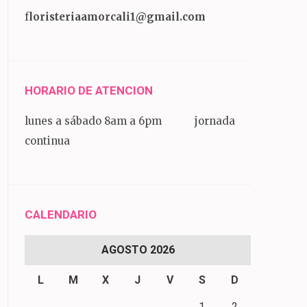
f
loristeriaamorcali1@gmail.com
HORARIO DE ATENCION
lunes a sábado 8am a 6pm jornada
continua
CALENDARIO
AGOSTO 2026
L
M
X
J
V
S
D
1
2