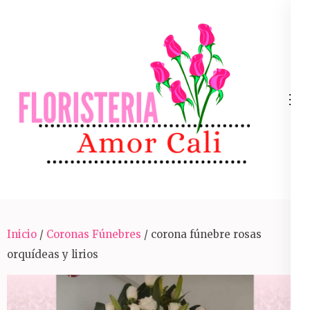
Skip
to
content
(Press
Enter)
Arreglos Florales Para Toda Ocasión En Cali
Inicio
/
Coronas Fúnebres
/ corona fúnebre rosas
orquídeas y lirios