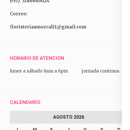
(+57) 3186660024
Correo:
f
loristeriaamorcali1@gmail.com
HORARIO DE ATENCION
lunes a sábado 8am a 6pm jornada continua
CALENDARIO
AGOSTO 2026
L
M
X
J
V
S
D