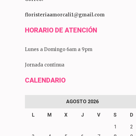
floristeriaamorcali1@gmail.com
HORARIO DE ATENCIÓN
Lunes a Domingo 6am a 9pm
Jornada continua
CALENDARIO
AGOSTO 2026
L
M
X
J
V
S
D
1
2