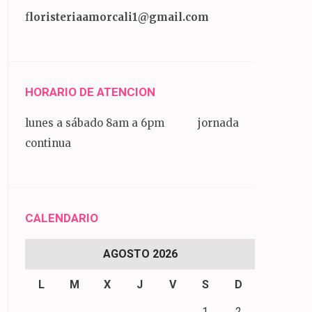
f
loristeriaamorcali1@gmail.com
HORARIO DE ATENCION
lunes a sábado 8am a 6pm jornada
continua
CALENDARIO
AGOSTO 2026
L
M
X
J
V
S
D
1
2