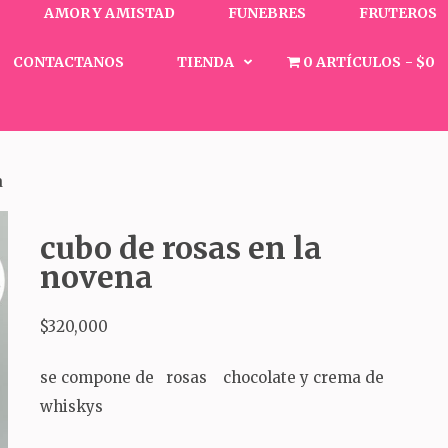
AMOR Y AMISTAD
FUNEBRES
FRUTEROS
CONTACTANOS
TIENDA
0 ARTÍCULOS
$0
a
cubo de rosas en la
novena
$
320,000
se compone de rosas chocolate y crema de
whiskys