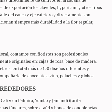
ianas directamente de cultivos en la sabana de
 de exportación los claveles, hypericum y otros tipos
Valle del cauca y eje cafetero y directamente son
ncionan siempre más durabilidad a la flor regular,
oral, contamos con floristas son profesionales
mente originales en: cajas de rosa, base de madera,
nebres, en total más de 150 diseños diferentes y
ompañarla de chocolates, vino, peluches y globos.
ALREDEDORES
Cali y en Palmira, Yumbo y Jamundí (tarifa
ronas fúnebres, sobre ataúd y bonos de condolencias