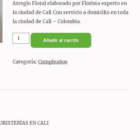
Arreglo Floral elaborado por Florista experto en
la ciudad de Cali Con servicio a domicilio en toda
la ciudad de Cali – Colombia.
cubo
Añadir al carrito
de
rosas
Categoría:
Cumpleaños
en
la
novena
cantidad
ORISTERÍAS EN CALI