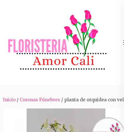
Skip
to
content
(Press
Enter)
Arreglos Florales Para Toda Ocasión En Cali
Inicio
/
Coronas Fúnebres
/ planta de orquidea con vela