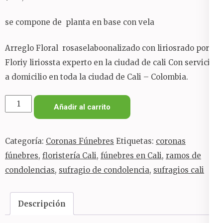
se compone de planta en base con vela
Arreglo Floral rosaselaboonalizado con liriosrado por
Floriy liriossta experto en la ciudad de cali Con servicio
a domicilio en toda la ciudad de Cali – Colombia.
planta
Añadir al carrito
de
orquidea
Categoría:
Coronas Fúnebres
Etiquetas:
coronas
con
fúnebres
,
floristería Cali
,
fúnebres en Cali
,
ramos de
vela
condolencias
,
sufragio de condolencia
,
sufragios cali
cantidad
Descripción