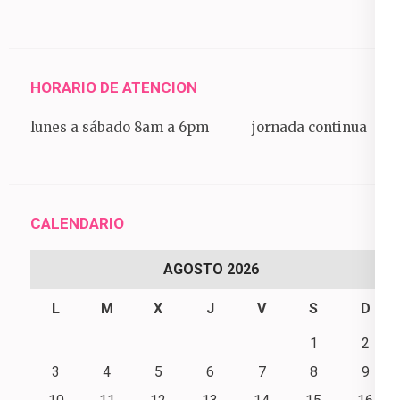
HORARIO DE ATENCION
lunes a sábado 8am a 6pm jornada continua
CALENDARIO
AGOSTO 2026
L
M
X
J
V
S
D
1
2
3
4
5
6
7
8
9